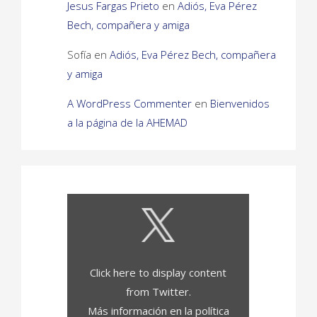
Jesus Fargas Prieto
en
Adiós, Eva Pérez
Bech, compañera y amiga
Sofía
en
Adiós, Eva Pérez Bech, compañera
y amiga
A WordPress Commenter
en
Bienvenidos
a la página de la AHEMAD
Mostrar contenido de X
Click here to display content
from Twitter.
Más información en la
política