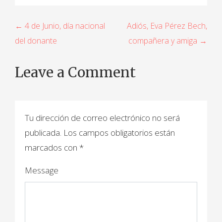
N
← 4 de Junio, día nacional
Adiós, Eva Pérez Bech,
del donante
compañera y amiga →
a
v
Leave a Comment
e
g
a
Tu dirección de correo electrónico no será
publicada.
Los campos obligatorios están
c
marcados con
*
i
Message
ó
n
d