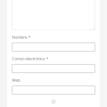
e
e
n
t
Nombre
*
r
a
d
Correo electrónico
*
a
s
Web